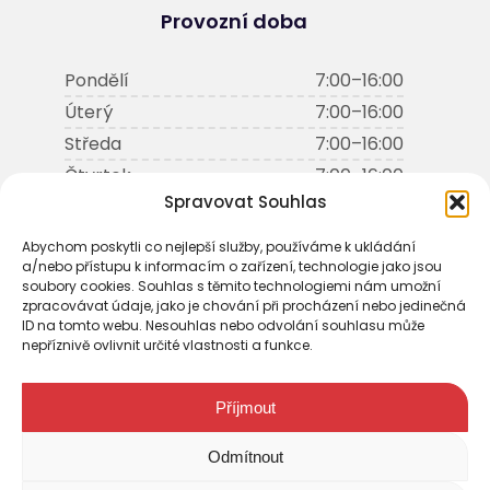
Provozní doba
Pondělí
7:00–16:00
Úterý
7:00–16:00
Středa
7:00–16:00
Čtvrtek
7:00–16:00
Spravovat Souhlas
Pátek
7:00–16:00
Sobota, Neděle
zavřeno
Abychom poskytli co nejlepší služby, používáme k ukládání
a/nebo přístupu k informacím o zařízení, technologie jako jsou
soubory cookies. Souhlas s těmito technologiemi nám umožní
zpracovávat údaje, jako je chování při procházení nebo jedinečná
ID na tomto webu. Nesouhlas nebo odvolání souhlasu může
nepříznivě ovlivnit určité vlastnosti a funkce.
Příjmout
Odmítnout
© 2026, Všechna práva vyhrazena